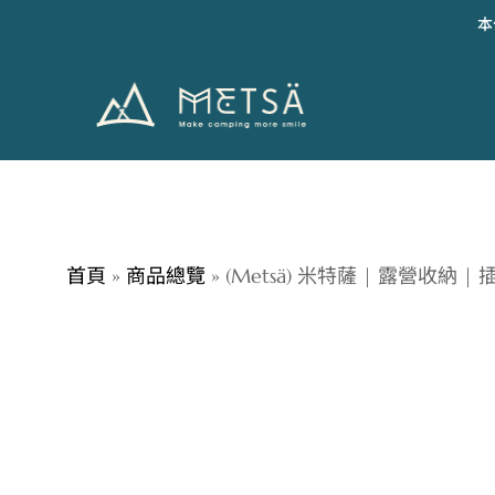
本
Metsä
米
特
薩
露
營
用
品
首頁
»
商品總覽
»
(Metsä) 米特薩 | 露營收納 |