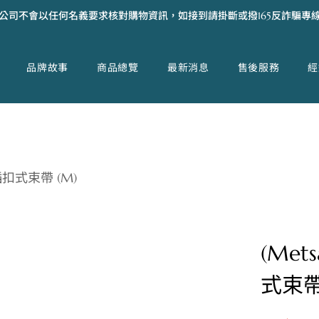
公司不會以任何名義要求核對購物資訊，如接到請掛斷或撥165反詐騙專
品牌故事
商品總覽
最新消息
售後服務
經
 插扣式束帶 (M)
(Met
式束帶