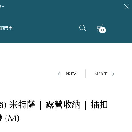
線。
銷門市
0
PREV
NEXT
sä) 米特薩 | 露營收納 | 插扣
 (M)