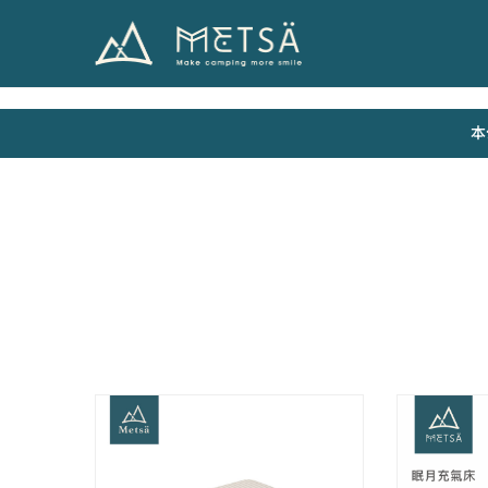
Metsä
米
特
薩
本
露
營
用
品