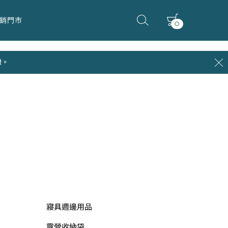
銷門市
0
線。
寢具週邊用品
露營收納袋