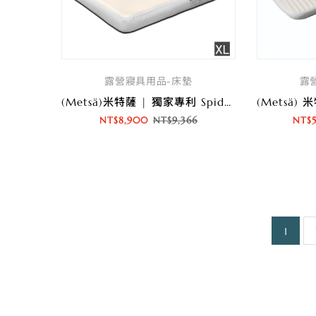
露營寢具用品-床墊
露
(Metsä)米特薩 | 獨家專利 Spider Web 結構設計 | 眠月拉絲充氣床(XL)
NT$
8,900
NT$
9,366
NT$
1