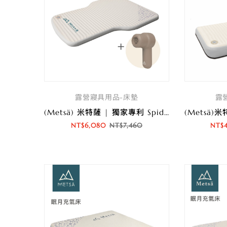
露營寢具用品-床墊
露
(Metsä) 米特薩 | 獨家專利 Spider Web 結構設計 | 眠月車用拉絲充氣床套裝組
NT$
6,080
NT$
7,460
NT$