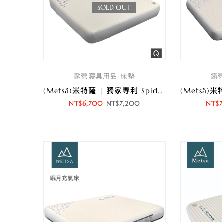
SOLD OUT
露營寢具用品-床墊
露
(Metsä)米特薩 | 獨家專利 Spider Web 結構設計 | 眠月拉絲充氣床(Q)
NT$
6,700
NT$
7,200
NT$